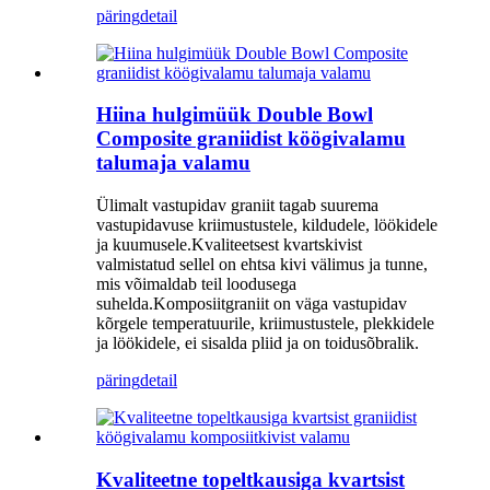
päring
detail
Hiina hulgimüük Double Bowl
Composite graniidist köögivalamu
talumaja valamu
Ülimalt vastupidav graniit tagab suurema
vastupidavuse kriimustustele, kildudele, löökidele
ja kuumusele.Kvaliteetsest kvartskivist
valmistatud sellel on ehtsa kivi välimus ja tunne,
mis võimaldab teil loodusega
suhelda.Komposiitgraniit on väga vastupidav
kõrgele temperatuurile, kriimustustele, plekkidele
ja löökidele, ei sisalda pliid ja on toidusõbralik.
päring
detail
Kvaliteetne topeltkausiga kvartsist