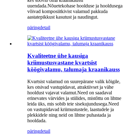
kes soovib oma kraanikaussi
uuendada.Nõuetekohase hoolduse ja hooldusega
võivad komposiitkivist valamud pakkuda
aastatepikkust kasutust ja naudingut.
päring
detail
Kvaliteetne ühe kausiga
kriimustusvastane kvartsist
köögivalamu, talumaja kraanikauss
Kvartsist valamud on suurepärane valik kõigile,
kes otsivad vastupidavat, atraktiivset ja vähe
hooldust vajavat valamut.Need on saadaval
erinevates värvides ja stiilides, mistõttu on lihtne
leida üks, mis sobib teie sisekujundusega.Need
on vastupidavad kriimustustele, laastudele ja
plekkidele ning neid on lihtne puhastada ja
hooldada.
päring
detail