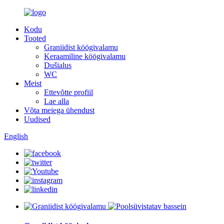
Kodu
Tooted
Graniidist köögivalamu
Keraamiline köögivalamu
Dušialus
WC
Meist
Ettevõtte profiil
Lae alla
Võta meiega ühendust
Uudised
English