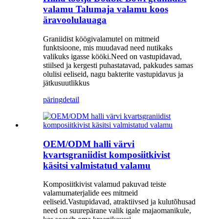
valamu Talumaja valamu koos
äravoolulauaga
Graniidist köögivalamutel on mitmeid
funktsioone, mis muudavad need nutikaks
valikuks igasse kööki.Need on vastupidavad,
stiilsed ja kergesti puhastatavad, pakkudes samas
olulisi eeliseid, nagu bakterite vastupidavus ja
jätkusuutlikkus
päring
detail
OEM/ODM halli värvi
kvartsgraniidist komposiitkivist
käsitsi valmistatud valamu
Komposiitkivist valamud pakuvad teiste
valamumaterjalide ees mitmeid
eeliseid.Vastupidavad, atraktiivsed ja kulutõhusad
need on suurepärane valik igale majaomanikule,