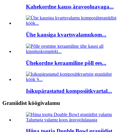
Kahekordne kauss äravooluavaga...
Ühe kausiga kvartsvalamukom...
Ühekordne keraamiline põll ees...
Isikupärastatud komposiitkvartal...
Graniidist köögivalamu
Hiina tootja Double Bowl graniidist