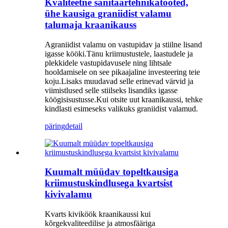
Kvaliteetne sanitaartehnikatooted,
ühe kausiga graniidist valamu
talumaja kraanikauss
A
graniidist valamu on vastupidav ja stiilne lisand
igasse kööki.Tänu kriimustustele, laastudele ja
plekkidele vastupidavusele ning lihtsale
hooldamisele on see pikaajaline investeering teie
koju.Lisaks muudavad selle erinevad värvid ja
viimistlused selle stiilseks lisandiks igasse
köögisisustusse.Kui otsite uut kraanikaussi, tehke
kindlasti esimeseks valikuks graniidist valamud.
päring
detail
Kuumalt müüdav topeltkausiga
kriimustuskindlusega kvartsist
kivivalamu
Kvarts kivi
köök
kraanikaussi kui
kõrgekvaliteedilise ja atmosfääriga