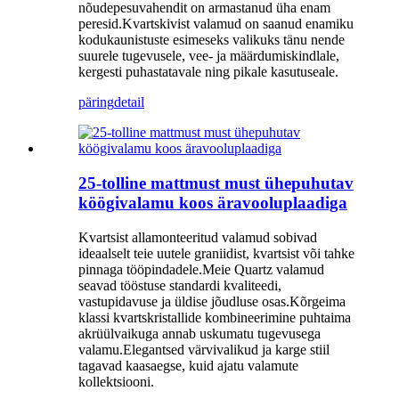
nõudepesuvahendit on armastanud üha enam
peresid.Kvartskivist valamud on saanud enamiku
kodukaunistuste esimeseks valikuks tänu nende
suurele tugevusele, vee- ja määrdumiskindlale,
kergesti puhastatavale ning pikale kasutuseale.
päring
detail
25-tolline mattmust must ühepuhutav
köögivalamu koos äravooluplaadiga
Kvartsist allamonteeritud valamud sobivad
ideaalselt teie uutele graniidist, kvartsist või tahke
pinnaga tööpindadele.Meie Quartz valamud
seavad tööstuse standardi kvaliteedi,
vastupidavuse ja üldise jõudluse osas.Kõrgeima
klassi kvartskristallide kombineerimine puhtaima
akrüülvaikuga annab uskumatu tugevusega
valamu.Elegantsed värvivalikud ja karge stiil
tagavad kaasaegse, kuid ajatu valamute
kollektsiooni.