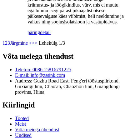
kriimustus- ja löögikindlus, värv, mis ei muutu
ega tuhmu isegi pärast pikaajalist otsese
päikesevalguse käes viibimist, heli neeldumine ja
vaikus ning soojusisolatsioon ja vastupidavus.
päring
detail
1
2
3
Järgmine >
>>
Lehekülg 1/3
Võta meiega ühendust
Telefon: 0086 15816791225
E-mail: info@zssink.com
Aadress: Guzhu Road East, Feng'eri tööstuspiirkond,
Guxiangi linn, Chao'an, Chaozhou linn, Guangdongi
provints, Hiina
Kiirlingid
Tooted
Meist
Võta meiega ühendust
Uudised