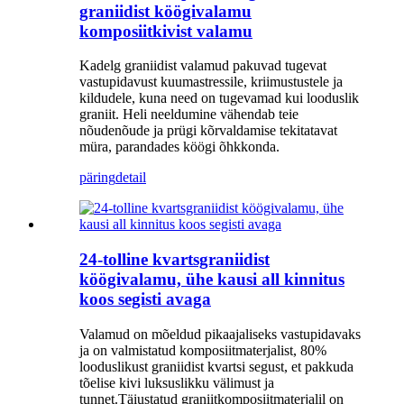
graniidist köögivalamu
komposiitkivist valamu
Kadelg graniidist valamud pakuvad tugevat
vastupidavust kuumastressile, kriimustustele ja
kildudele, kuna need on tugevamad kui looduslik
graniit. Heli neeldumine vähendab teie
nõudenõude ja prügi kõrvaldamise tekitatavat
müra, parandades köögi õhkkonda.
päring
detail
24-tolline kvartsgraniidist
köögivalamu, ühe kausi all kinnitus
koos segisti avaga
Valamud on mõeldud pikaajaliseks vastupidavaks
ja on valmistatud komposiitmaterjalist, 80%
looduslikust graniidist kvartsi segust, et pakkuda
tõelise kivi luksuslikku välimust ja
tunnet.Täiustatud graniitkomposiitmaterjalil on