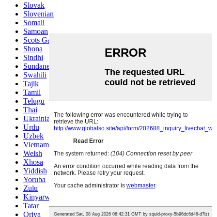
Slovak
Slovenian
Somali
Samoan
Scots Gaelic
Shona
Sindhi
Sundanese
Swahili
Tajik
Tamil
Telugu
Thai
Ukrainian
Urdu
Uzbek
Vietnamese
Welsh
Xhosa
Yiddish
Yoruba
Zulu
Kinyarwanda
Tatar
Oriya