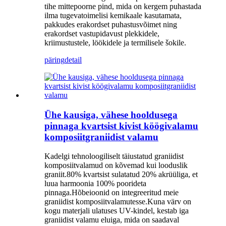
tihe mittepoorne pind, mida on kergem puhastada
ilma tugevatoimelisi kemikaale kasutamata,
pakkudes erakordset puhastusvõimet ning
erakordset vastupidavust plekkidele,
kriimustustele, löökidele ja termilisele šokile.
päring
detail
Ühe kausiga, vähese hooldusega
pinnaga kvartsist kivist köögivalamu
komposiitgraniidist valamu
Kadelgi tehnoloogiliselt täiustatud graniidist
komposiitvalamud on kõvemad kui looduslik
graniit.80% kvartsist sulatatud 20% akrüüliga, et
luua harmoonia 100% poorideta
pinnaga.Hõbeioonid on integreeritud meie
graniidist komposiitvalamutesse.Kuna värv on
kogu materjali ulatuses UV-kindel, kestab iga
graniidist valamu eluiga, mida on saadaval