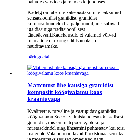
paljudes värvides ja mitmes kujunduses.
Kadelg on juba üle kahe aastakümne pakkunud
sensatsioonilisi graniidist, graniidist
komposiitmudeleid ja palju muud, mis sobivad
iga disainiga traditsioonilisest
tänapäevani.Kadelg usub, et valamud võivad
muuta teie elu köögis lihtsamaks ja
nauditavamaks.
päring
detail
Mattemust ühe kausiga graniidist
komposiit-köögivalamu koos
kraaniavaga
Kvaliteetne, turvaline ja vastupidav graniidist
köögivalamu.See on valmistatud esmaklassilisest
graniidist, mis on mittepoorne, pleki- ja
mustusekindel ning lihtsamini puhastatav kui teisi
materjale.Valamu muudavad funktsionaalsemaks
ja moekamaks sellised omadused nagu