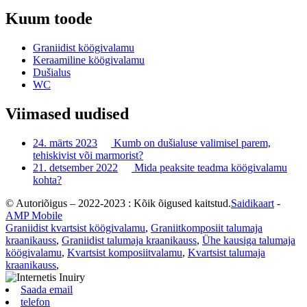
Kuum toode
Graniidist köögivalamu
Keraamiline köögivalamu
Dušialus
WC
Viimased uudised
24. märts 2023
Kumb on dušialuse valimisel parem,
tehiskivist või marmorist?
21. detsember 2022
Mida peaksite teadma köögivalamu
kohta?
© Autoriõigus – 2022-2023 : Kõik õigused kaitstud.
Saidikaart
-
AMP Mobile
Graniidist kvartsist köögivalamu
,
Graniitkomposiit talumaja
kraanikauss
,
Graniidist talumaja kraanikauss
,
Ühe kausiga talumaja
köögivalamu
,
Kvartsist komposiitvalamu
,
Kvartsist talumaja
kraanikauss
,
Saada email
telefon