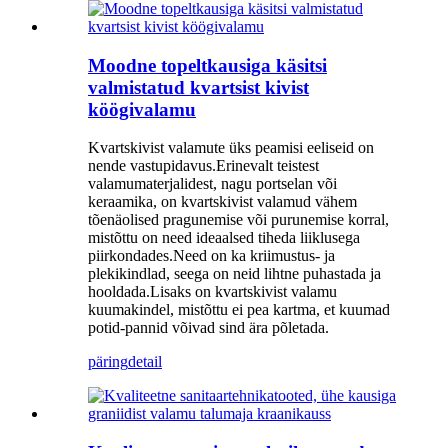
Moodne topeltkausiga käsitsi
valmistatud kvartsist kivist
köögivalamu
Kvartskivist valamute üks peamisi eeliseid on
nende vastupidavus.Erinevalt teistest
valamumaterjalidest, nagu portselan või
keraamika, on kvartskivist valamud vähem
tõenäolised pragunemise või purunemise korral,
mistõttu on need ideaalsed tiheda liiklusega
piirkondades.Need on ka kriimustus- ja
plekikindlad, seega on neid lihtne puhastada ja
hooldada.Lisaks on kvartskivist valamu
kuumakindel, mistõttu ei pea kartma, et kuumad
potid-pannid võivad sind ära põletada.
päring
detail